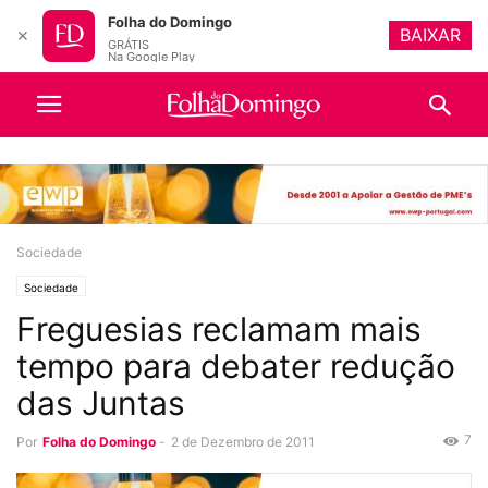
Folha do Domingo
BAIXAR
✕
GRÁTIS
Na Google Play
Sociedade
Sociedade
Freguesias reclamam mais
tempo para debater redução
das Juntas
7
Por
Folha do Domingo
-
2 de Dezembro de 2011