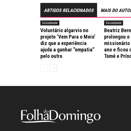
ARTIGOS RELACIONADOS
MAIS DO AUTO
Sociedade
Sociedade
Voluntário algarvio no
Beatriz Ber
projeto ‘Vem Para o Meio’
prolongou o
diz que a experiência
missionário
ajuda a ganhar “empatia”
ano e ficou 
pelo outro
Tomé e Prín