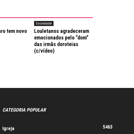
Sociedade
aro tem novo
Louletanos agradeceram
emocionados pelo “dom”
das irmãs doroteias
(c/vídeo)
CATEGORIA POPULAR
5463
Igreja