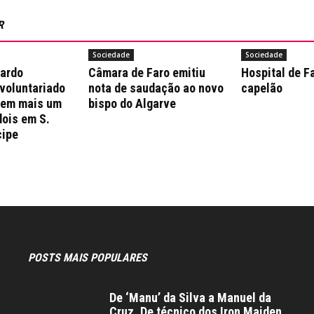
R
Sociedade
Sociedade
nardo
Câmara de Faro emitiu
Hospital de F
 voluntariado
nota de saudação ao novo
capelão
 em mais um
bispo do Algarve
dois em S.
cipe
POSTS MAIS POPULARES
De ‘Manu’ da Silva a Manuel da
Cruz. De técnico dos Iron Maiden