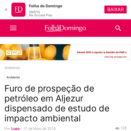
Folha do Domingo
BAIXAR
✕
GRÁTIS
Na Google Play
Ambiente
Ambiente
Furo de prospeção de
petróleo em Aljezur
dispensado de estudo de
impacto ambiental
128
Por
Lusa
-
17 de Maio de 2018