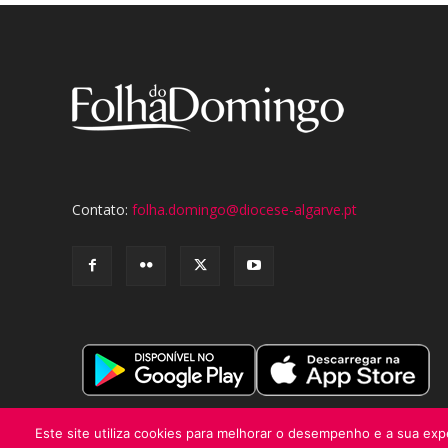
Contato:
folha.domingo@diocese-algarve.pt
Este site utiliza cookies para melhorar o desempenho e a sua expe