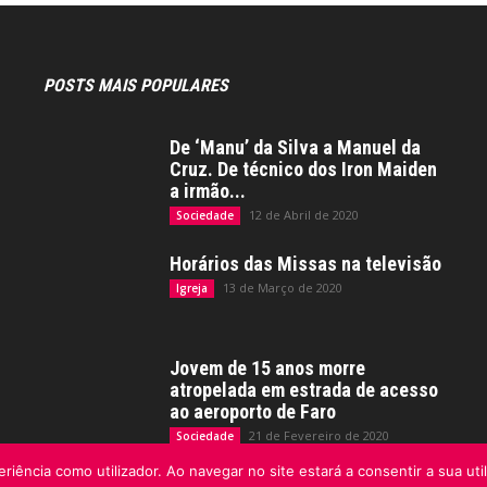
POSTS MAIS POPULARES
De ‘Manu’ da Silva a Manuel da
Cruz. De técnico dos Iron Maiden
a irmão...
12 de Abril de 2020
Sociedade
Horários das Missas na televisão
13 de Março de 2020
Igreja
Jovem de 15 anos morre
atropelada em estrada de acesso
ao aeroporto de Faro
21 de Fevereiro de 2020
Sociedade
riência como utilizador. Ao navegar no site estará a consentir a sua uti