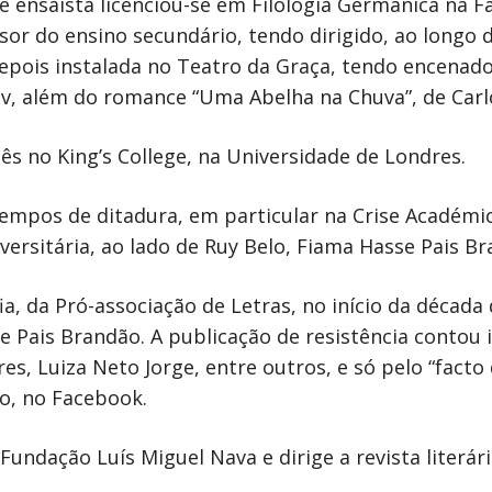
e ensaísta licenciou-se em Filologia Germânica na F
sor do ensino secundário, tendo dirigido, ao longo
 depois instalada no Teatro da Graça, tendo encena
, além do romance “Uma Abelha na Chuva”, de Carlo
uês no King’s College, na Universidade de Londres.
empos de ditadura, em particular na Crise Académic
versitária, ao lado de Ruy Belo, Fiama Hasse Pais Br
ia, da Pró-associação de Letras, no início da décad
 Pais Brandão. A publicação de resistência contou
, Luiza Neto Jorge, entre outros, e só pelo “facto de 
ho, no Facebook.
Fundação Luís Miguel Nava e dirige a revista literá