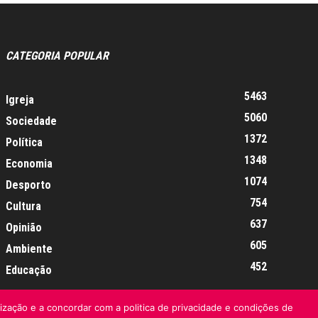
CATEGORIA POPULAR
5463
Igreja
5060
Sociedade
1372
Política
1348
Economia
1074
Desporto
754
Cultura
637
Opinião
605
Ambiente
452
Educação
lização e a concordar com a politica de privacidade e condições de