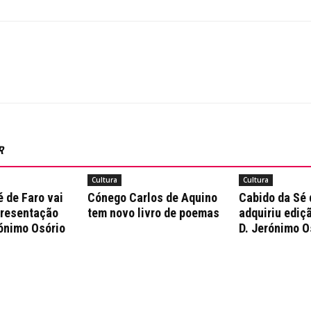
R
Cultura
Cultura
 de Faro vai
Cónego Carlos de Aquino
Cabido da Sé 
presentação
tem novo livro de poemas
adquiriu ediçã
rónimo Osório
D. Jerónimo O