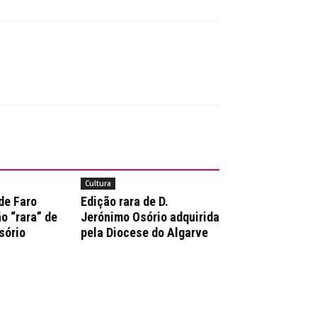
Cultura
de Faro
Edição rara de D.
o “rara” de
Jerónimo Osório adquirida
sório
pela Diocese do Algarve