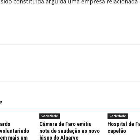
a sido constituída arguida uma empresa relacionada 
R
Sociedade
Sociedade
nardo
Câmara de Faro emitiu
Hospital de F
 voluntariado
nota de saudação ao novo
capelão
 em mais um
bispo do Algarve