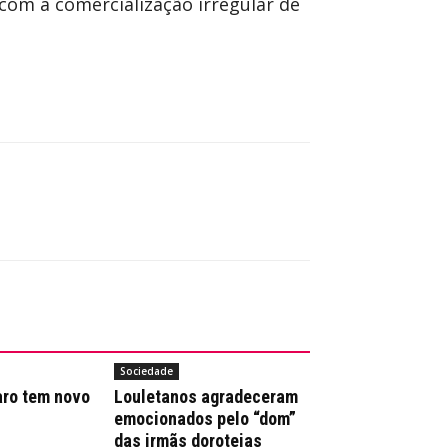
com a comercialização irregular de
Sociedade
aro tem novo
Louletanos agradeceram
emocionados pelo “dom”
das irmãs doroteias