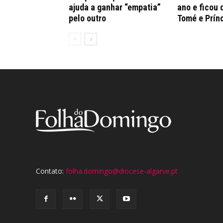
ajuda a ganhar “empatia”
ano e ficou 
pelo outro
Tomé e Prín
Contato:
folha.domingo@diocese-algarve.pt