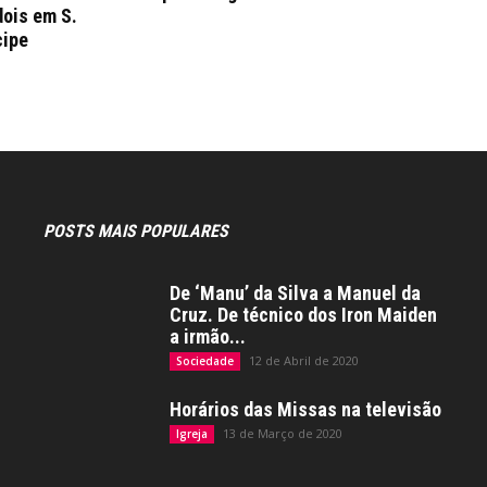
dois em S.
cipe
POSTS MAIS POPULARES
De ‘Manu’ da Silva a Manuel da
Cruz. De técnico dos Iron Maiden
a irmão...
12 de Abril de 2020
Sociedade
Horários das Missas na televisão
13 de Março de 2020
Igreja