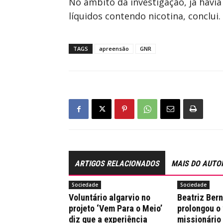
No âmbito da investigação, já havi
líquidos contendo nicotina, conclui.
TAGS
apreensão
GNR
ARTIGOS RELACIONADOS
MAIS DO AUTO
Sociedade
Sociedade
Voluntário algarvio no
Beatriz Ber
projeto ‘Vem Para o Meio’
prolongou o
diz que a experiência
missionário