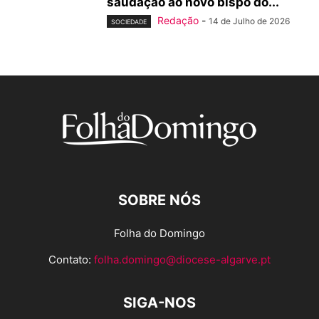
saudação ao novo bispo do...
Redação
-
14 de Julho de 2026
SOCIEDADE
SOBRE NÓS
Folha do Domingo
Contato:
folha.domingo@diocese-algarve.pt
SIGA-NOS