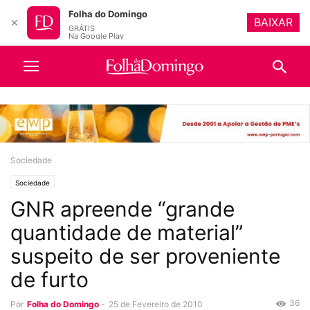
Folha do Domingo
BAIXAR
✕
GRÁTIS
Na Google Play
Sociedade
Sociedade
GNR apreende “grande
quantidade de material”
suspeito de ser proveniente
de furto
36
Por
Folha do Domingo
-
25 de Fevereiro de 2010