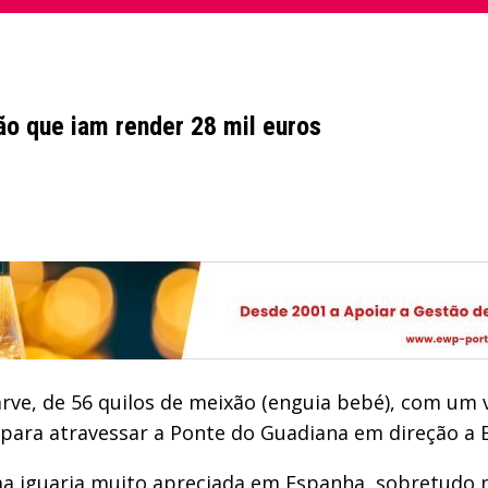
o que iam render 28 mil euros
ve, de 56 quilos de meixão (enguia bebé), com um v
para atravessar a Ponte do Guadiana em direção a 
uma iguaria muito apreciada em Espanha, sobretudo n