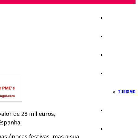
Início
Igreja
Sociedade
Economia
TURISMO
Política
alor de 28 mil euros,
Espanha.
Educação
as épocas festivas, mas a sua