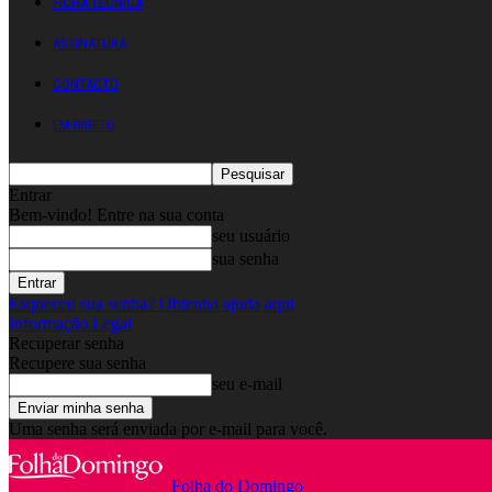
FICHA TÉCNICA
ASSINATURA
CONTACTO
EM DIRETO
Entrar
Bem-vindo! Entre na sua conta
seu usuário
sua senha
Esqueceu sua senha? Obtenha ajuda aqui
Informação Legal
Recuperar senha
Recupere sua senha
seu e-mail
Uma senha será enviada por e-mail para você.
Folha do Domingo