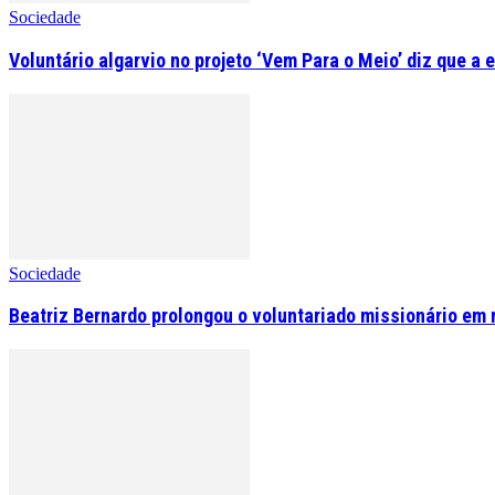
Sociedade
Voluntário algarvio no projeto ‘Vem Para o Meio’ diz que a 
Sociedade
Beatriz Bernardo prolongou o voluntariado missionário em 