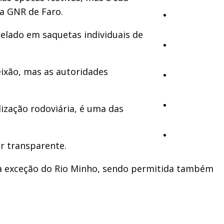
da GNR de Faro.
Cultura
gelado em saquetas individuais de
Ambiente
ixão, mas as autoridades
Desporto
Opinião
ização rodoviária, é uma das
Vídeos
r transparente.
l, à exceção do Rio Minho, sendo permitida também