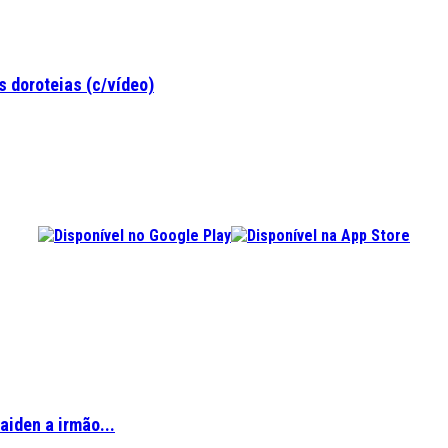
 doroteias (c/vídeo)
aiden a irmão...