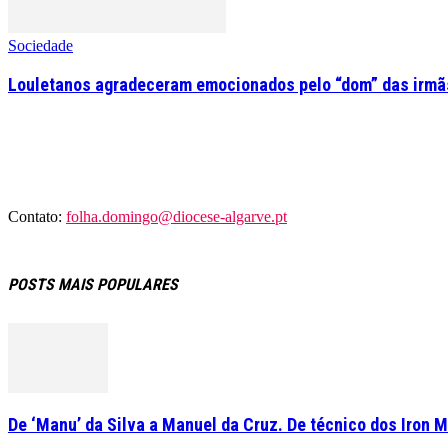
Sociedade
Louletanos agradeceram emocionados pelo “dom” das irmãs
Contato:
folha.domingo@diocese-algarve.pt
POSTS MAIS POPULARES
De ‘Manu’ da Silva a Manuel da Cruz. De técnico dos Iron M