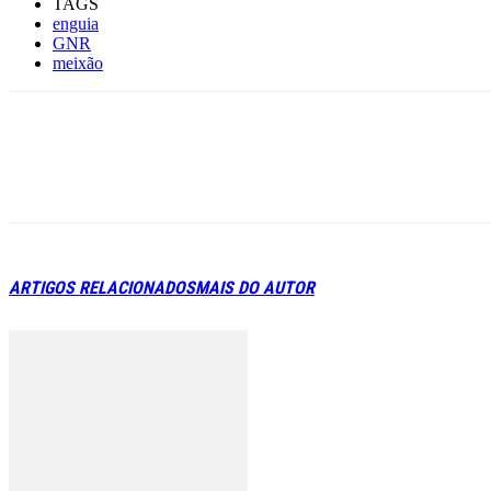
TAGS
enguia
GNR
meixão
ARTIGOS RELACIONADOS
MAIS DO AUTOR