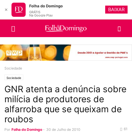
Folha do Domingo
BAIXAR
✕
GRÁTIS
Na Google Play
Sociedade
Sociedade
GNR atenta a denúncia sobre
milícia de produtores de
alfarroba que se queixam de
roubos
61
Por
Folha do Domingo
-
30 de Julho de 2010