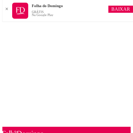
Folha do Domingo
BAIXAR
✕
GRÁTIS
Na Google Play