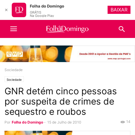
Folha do Domingo
BAIXAR
✕
GRÁTIS
Na Google Play
Sociedade
Sociedade
GNR detém cinco pessoas
por suspeita de crimes de
sequestro e roubos
14
Por
Folha do Domingo
-
15 de Julho de 2010