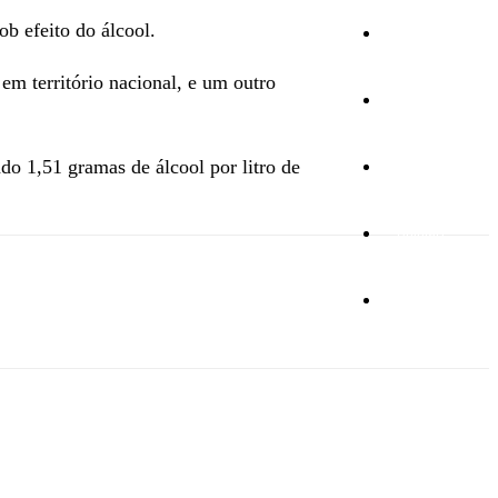
b efeito do álcool.
Cultura
m território nacional, e um outro
Ambiente
do 1,51 gramas de álcool por litro de
Desporto
Opinião
Vídeos