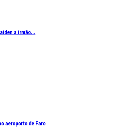
aiden a irmão...
o aeroporto de Faro