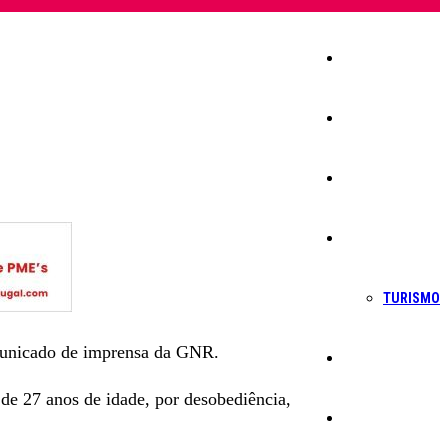
Início
Igreja
Sociedade
Economia
TURISMO
comunicado de imprensa da GNR.
Política
 de 27 anos de idade, por desobediência,
Educação