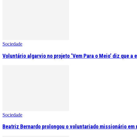
Sociedade
Voluntário algarvio no projeto ‘Vem Para o Meio’ diz que a 
Sociedade
Beatriz Bernardo prolongou o voluntariado missionário em 