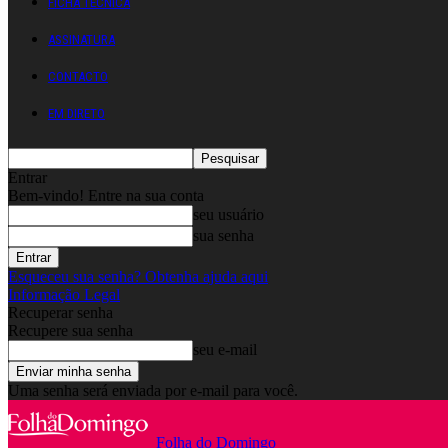
FICHA TÉCNICA
ASSINATURA
CONTACTO
EM DIRETO
Entrar
Bem-vindo! Entre na sua conta
seu usuário
sua senha
Esqueceu sua senha? Obtenha ajuda aqui
Informação Legal
Recuperar senha
Recupere sua senha
seu e-mail
Uma senha será enviada por e-mail para você.
Folha do Domingo