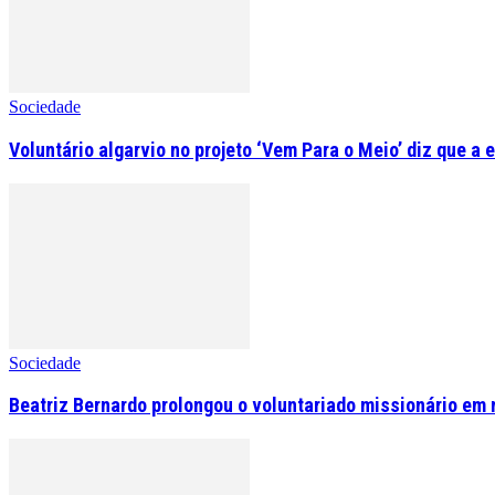
Sociedade
Voluntário algarvio no projeto ‘Vem Para o Meio’ diz que a 
Sociedade
Beatriz Bernardo prolongou o voluntariado missionário em 