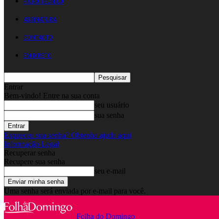
FICHA TÉCNICA
ASSINATURA
CONTACTO
EM DIRETO
Entrar
Bem-vindo! Entre na sua conta
seu usuário
sua senha
Esqueceu sua senha? Obtenha ajuda aqui
Informação Legal
Recuperar senha
Recupere sua senha
seu e-mail
Uma senha será enviada por e-mail para você.
Folha do Domingo