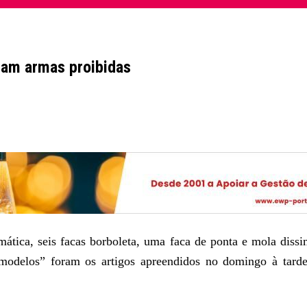
iam armas proibidas
mática, seis facas borboleta, uma faca de ponta e mola diss
s modelos” foram os artigos apreendidos no domingo à tard