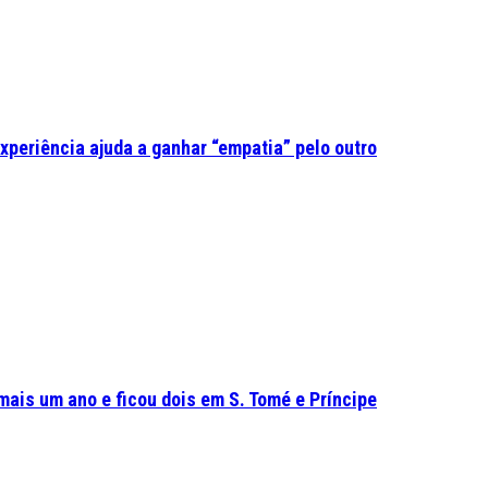
experiência ajuda a ganhar “empatia” pelo outro
mais um ano e ficou dois em S. Tomé e Príncipe