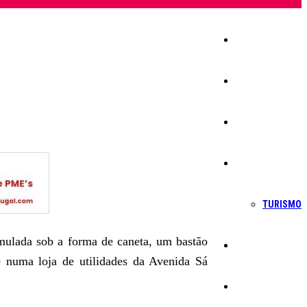
Início
Igreja
Sociedade
Economia
TURISMO
imulada sob a forma de caneta, um bastão
Política
e numa loja de utilidades da Avenida Sá
Educação