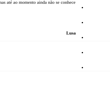
, mas até ao momento ainda não se conhece
Cultura
Ambiente
Lusa
Desporto
Opinião
Vídeos