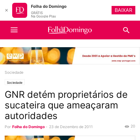
Folha do Domingo
BAIXAR
✕
GRÁTIS
Na Google Play
Sociedade
Sociedade
GNR detém proprietários de
sucateira que ameaçaram
autoridades
20
Por
Folha do Domingo
-
23 de Dezembro de 2011