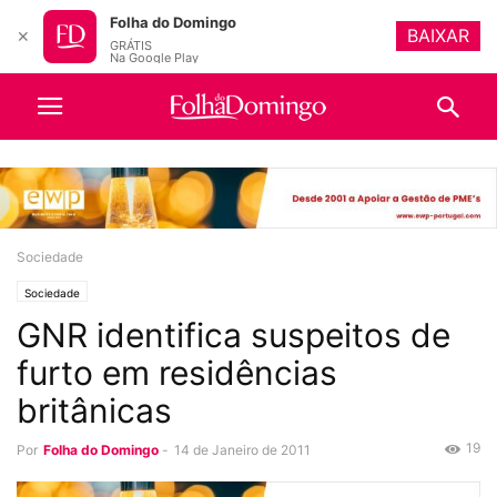
Folha do Domingo
BAIXAR
✕
GRÁTIS
Na Google Play
Sociedade
Sociedade
GNR identifica suspeitos de
furto em residências
britânicas
19
Por
Folha do Domingo
-
14 de Janeiro de 2011