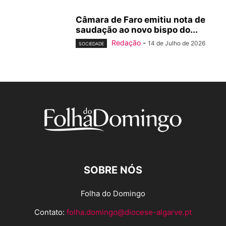
Câmara de Faro emitiu nota de
saudação ao novo bispo do...
Redação
-
14 de Julho de 2026
SOCIEDADE
SOBRE NÓS
Folha do Domingo
Contato:
folha.domingo@diocese-algarve.pt