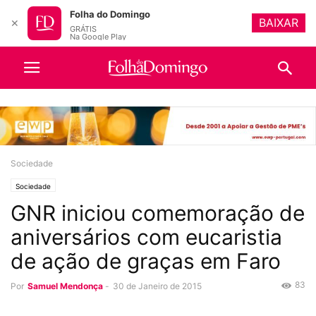
Folha do Domingo
BAIXAR
✕
GRÁTIS
Na Google Play
Sociedade
Sociedade
GNR iniciou comemoração de
aniversários com eucaristia
de ação de graças em Faro
83
Por
Samuel Mendonça
-
30 de Janeiro de 2015