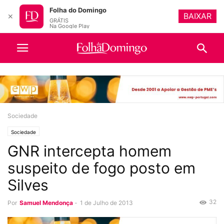
Folha do Domingo
BAIXAR
✕
GRÁTIS
Na Google Play
Sociedade
Sociedade
GNR intercepta homem
suspeito de fogo posto em
Silves
32
Por
Samuel Mendonça
-
1 de Julho de 2013