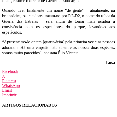
final”, resume o diretor de Ciência e Educação.
Quando tiver finalmente um nome “de gente” – atualmente, na
brincadeira, os tratadores tratam-no por R2-D2, o nome do robot da
Guerra das Estrelas – será altura de tornar mais assídua a
convivência com os espetadores do parque, levando-o aos
espetáculos.
“Apresentámo-lo ontem [quarta-feira] pela primeira vez e as pessoas
adoraram. Há uma empatia natural entre as nossas duas espécies,
somos muito parecidos”, constata Élio Vicente.
Lusa
Facebook
X
Pinterest
WhatsApp
Email
Imprimir
ARTIGOS RELACIONADOS