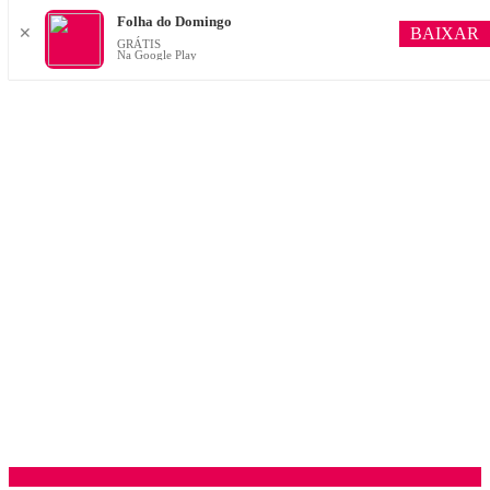
Folha do Domingo
BAIXAR
✕
GRÁTIS
Na Google Play