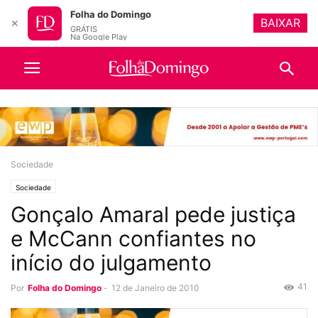
Folha do Domingo
BAIXAR
✕
GRÁTIS
Na Google Play
Sociedade
Sociedade
Gonçalo Amaral pede justiça
e McCann confiantes no
início do julgamento
41
Por
Folha do Domingo
-
12 de Janeiro de 2010