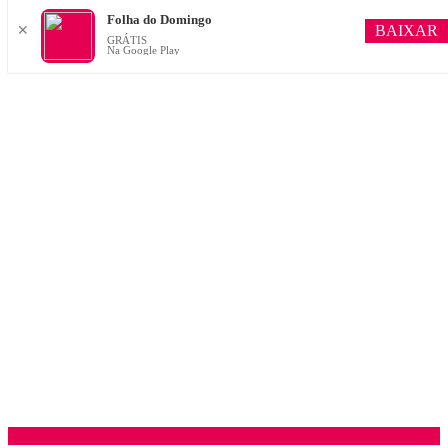
Folha do Domingo
BAIXAR
✕
GRÁTIS
Na Google Play