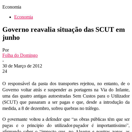
Economia
Economia
Governo reavalia situação das SCUT em
junho
Por
Folha do Domingo
-
30 de Março de 2012
24
O responsável da pasta dos transportes rejeitou, no entanto, de o
Governo voltar atrás e suspender as portagens na Via do Infante,
uma das quatro antigas autoestradas Sem Custos para o Utilizador
(SCUT) que passaram a ser pagas e que, desde a introdução da
medida, a 8 de dezembro, sofreu quebras no tráfego.
O governante voltou a defender que “as obras públicas têm que ser
pagas e o principio do utilizador-pagador é importantíssimo”,
afirmando saber o “impacto que, no Algarve e noutras zonas, as