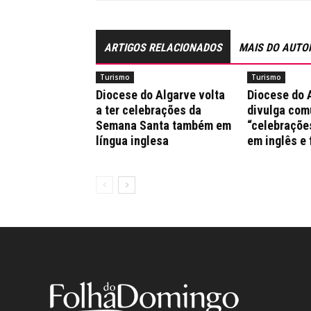
ARTIGOS RELACIONADOS
MAIS DO AUTO
Turismo
Turismo
Diocese do Algarve volta
Diocese do 
a ter celebrações da
divulga co
Semana Santa também em
“celebraçõe
língua inglesa
em inglês e