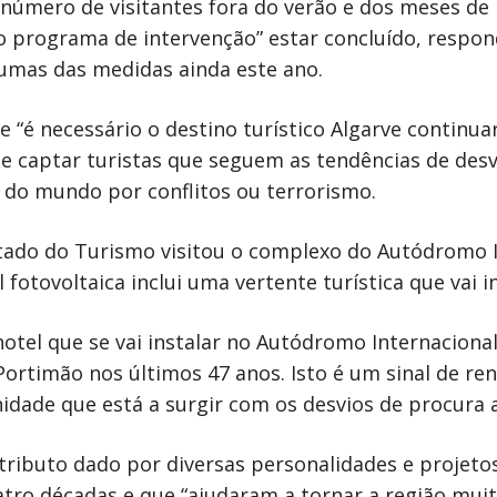
úmero de visitantes fora do verão e dos meses de ma
 programa de intervenção” estar concluído, respon
mas das medidas ainda este ano.
é necessário o destino turístico Algarve continuar
 e captar turistas que seguem as tendências de desv
s do mundo por conflitos ou terrorismo.
stado do Turismo visitou o complexo do Autódromo I
otovoltaica inclui uma vertente turística que vai in
otel que se vai instalar no Autódromo Internacional
 Portimão nos últimos 47 anos. Isto é um sinal de r
dade que está a surgir com os desvios de procura a n
tributo dado por diversas personalidades e projeto
tro décadas e que “ajudaram a tornar a região muit