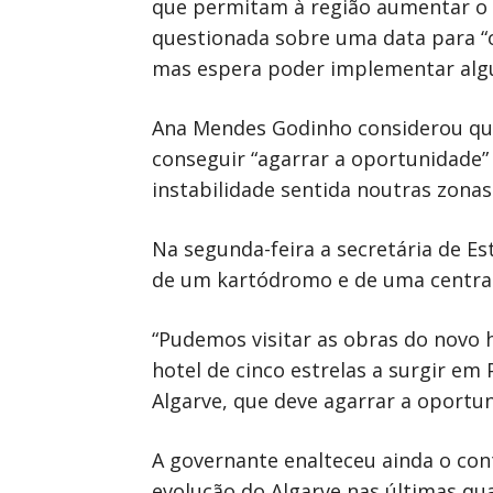
que permitam à região aumentar o n
questionada sobre uma data para “o
mas espera poder implementar algu
Ana Mendes Godinho considerou que “
conseguir “agarrar a oportunidade”
instabilidade sentida noutras zona
Na segunda-feira a secretária de E
de um kartódromo e de uma central f
“Pudemos visitar as obras do novo h
hotel de cinco estrelas a surgir em
Algarve, que deve agarrar a oportuni
A governante enalteceu ainda o con
evolução do Algarve nas últimas qua