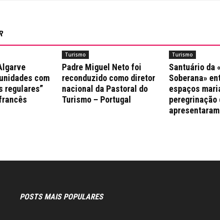
R
Turismo
Turismo
Algarve
Padre Miguel Neto foi
Santuário da
munidades com
reconduzido como diretor
Soberana» ent
s regulares”
nacional da Pastoral do
espaços mari
 francês
Turismo – Portugal
peregrinação 
apresentaram
POSTS MAIS POPULARES