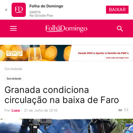
Folha do Domingo
BAIXAR
✕
GRÁTIS
Na Google Play
Sociedade
Sociedade
Granada condiciona
circulação na baixa de Faro
33
Por
Lusa
-
21 de Julho de 2016