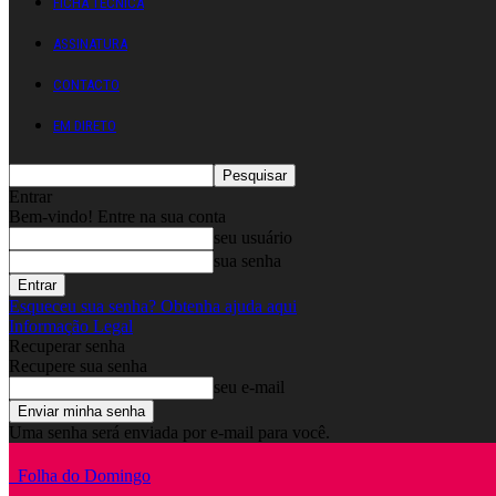
FICHA TÉCNICA
ASSINATURA
CONTACTO
EM DIRETO
Entrar
Bem-vindo! Entre na sua conta
seu usuário
sua senha
Esqueceu sua senha? Obtenha ajuda aqui
Informação Legal
Recuperar senha
Recupere sua senha
seu e-mail
Uma senha será enviada por e-mail para você.
Folha do Domingo