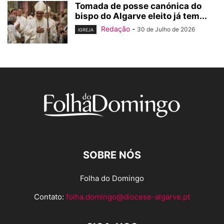
Tomada de posse canónica do
bispo do Algarve eleito já tem...
Redação
-
30 de Julho de 2026
IGREJA
SOBRE NÓS
Folha do Domingo
Contato:
folha.domingo@diocese-algarve.pt