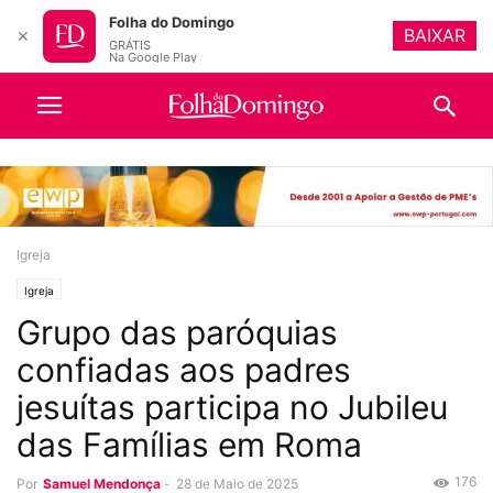
Folha do Domingo
BAIXAR
✕
GRÁTIS
Na Google Play
Igreja
Igreja
Grupo das paróquias
confiadas aos padres
jesuítas participa no Jubileu
das Famílias em Roma
176
Por
Samuel Mendonça
-
28 de Maio de 2025