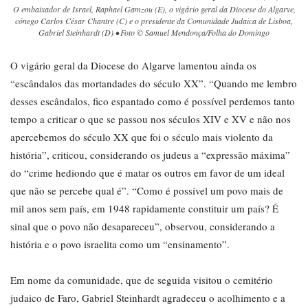
O embaixador de Israel, Raphael Gamzou (E), o vigário geral da Diocese do Algarve,
cónego Carlos César Chantre (C) e o presidente da Comunidade Judaica de Lisboa,
Gabriel Steinhardt (D) • Foto © Samuel Mendonça/Folha do Domingo
O vigário geral da Diocese do Algarve lamentou ainda os
“escândalos das mortandades do século XX”. “Quando me lembro
desses escândalos, fico espantado como é possível perdemos tanto
tempo a criticar o que se passou nos séculos XIV e XV e não nos
apercebemos do século XX que foi o século mais violento da
história”, criticou, considerando os judeus a “expressão máxima”
do “crime hediondo que é matar os outros em favor de um ideal
que não se percebe qual é”. “Como é possível um povo mais de
mil anos sem país, em 1948 rapidamente constituir um país? É
sinal que o povo não desapareceu”, observou, considerando a
história e o povo israelita como um “ensinamento”.
Em nome da comunidade, que de seguida visitou o cemitério
judaico de Faro, Gabriel Steinhardt agradeceu o acolhimento e a