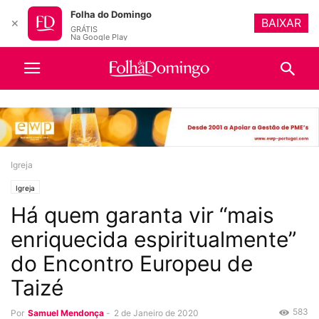
Folha do Domingo
BAIXAR
✕
GRÁTIS
Na Google Play
Igreja
Igreja
Há quem garanta vir “mais
enriquecida espiritualmente”
do Encontro Europeu de
Taizé
583
Por
Samuel Mendonça
-
2 de Janeiro de 2020