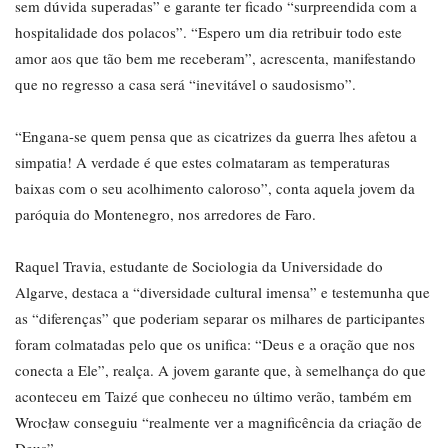
sem dúvida superadas” e garante ter ficado “surpreendida com a
hospitalidade dos polacos”. “Espero um dia retribuir todo este
amor aos que tão bem me receberam”, acrescenta, manifestando
que no regresso a casa será “inevitável o saudosismo”.
“Engana-se quem pensa que as cicatrizes da guerra lhes afetou a
simpatia! A verdade é que estes colmataram as temperaturas
baixas com o seu acolhimento caloroso”, conta aquela jovem da
paróquia do Montenegro, nos arredores de Faro.
Raquel Travia, estudante de Sociologia da Universidade do
Algarve, destaca a “diversidade cultural imensa” e testemunha que
as “diferenças” que poderiam separar os milhares de participantes
foram colmatadas pelo que os unifica: “Deus e a oração que nos
conecta a Ele”, realça. A jovem garante que, à semelhança do que
aconteceu em Taizé que conheceu no último verão, também em
Wrocław conseguiu “realmente ver a magnificência da criação de