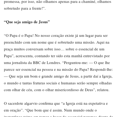
promessa, por isso, não olhamos apenas para a chaminé, olhamos
sobretudo para a frente!”.
“Que seja amigo de Jesus”
“O Papa é o Papa! No nosso coração existe já um lugar para ser
preenchido com um nome que é sobretudo uma missão. Aqui na
praça muitos conversam sobre isso… sobre o essencial de um
Papa”, acrescenta, contando ter sido esta manhã entrevistado por
uma jornalista da BBC de Londres. “Perguntou-me: — O que lhe
parece ser essencial na pessoa e na missão do Papa? Respondi-lhe:
— Que seja um bom e grande amigo de Jesus, a partir daí a Igreja,
o mundo e tantas fraturas sociais e humanas serão sempre olhadas
com olhar de céu, com o olhar misericordioso de Deus”, relatou.
O sacerdote algarvio confirma que “a Igreja está na expetativa e
em oração”. “Que bom que é assim. Num mundo onde o
instantâneo teima em tomar o lugar do essencial paramos diante de