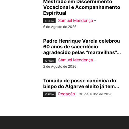
Mestrado em Discernimento
Vocacional e Acompanhamento
Espiritual
Samuel Mendonça
-
IGREJA
6 de Agosto de 2026
Padre Henrique Varela celebrou
60 anos de sacerdócio
agradecido pelas “maravilhas”...
Samuel Mendonça
-
IGREJA
2 de Agosto de 2026
Tomada de posse canónica do
bispo do Algarve eleito já tem...
Redação
-
30 de Julho de 2026
IGREJA