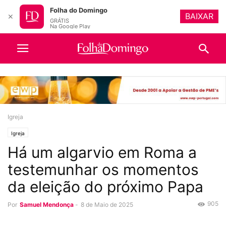
Folha do Domingo
BAIXAR
✕
GRÁTIS
Na Google Play
Igreja
Igreja
Há um algarvio em Roma a
testemunhar os momentos
da eleição do próximo Papa
905
Por
Samuel Mendonça
-
8 de Maio de 2025