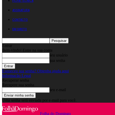
FICHA TÉCNICA
ASSINATURA
CONTACTO
EM DIRETO
Entrar
Bem-vindo! Entre na sua conta
seu usuário
sua senha
Esqueceu sua senha? Obtenha ajuda aqui
Informação Legal
Recuperar senha
Recupere sua senha
seu e-mail
Uma senha será enviada por e-mail para você.
Folha do Domingo