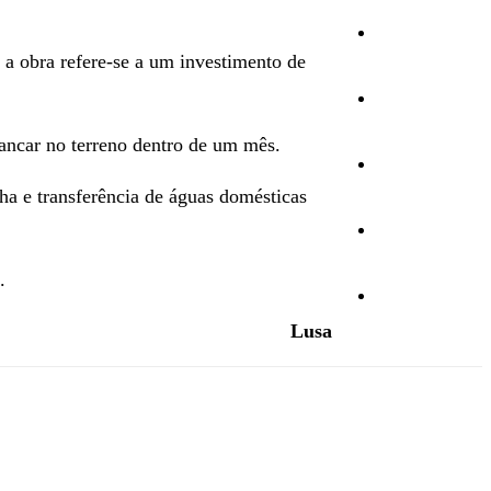
Cultura
 a obra refere-se a um investimento de
Ambiente
rancar no terreno dentro de um mês.
Desporto
lha e transferência de águas domésticas
Opinião
.
Vídeos
Lusa