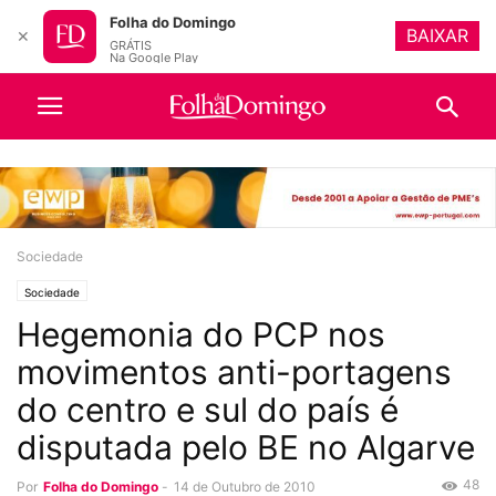
Folha do Domingo
BAIXAR
✕
GRÁTIS
Na Google Play
Sociedade
Sociedade
Hegemonia do PCP nos
movimentos anti-portagens
do centro e sul do país é
disputada pelo BE no Algarve
48
Por
Folha do Domingo
-
14 de Outubro de 2010