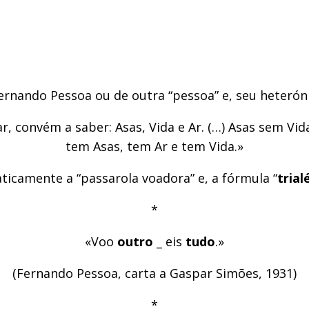
Fernando Pessoa ou de outra “pessoa” e, seu heteró
oar, convém a saber: Asas, Vida e Ar. (…) Asas sem V
tem Asas, tem Ar e tem Vida.»
camente a “passarola voadora” e, a fórmula “
trial
*
«Voo
outro
_ eis
tudo
.»
(Fernando Pessoa, carta a Gaspar Simões, 1931)
*