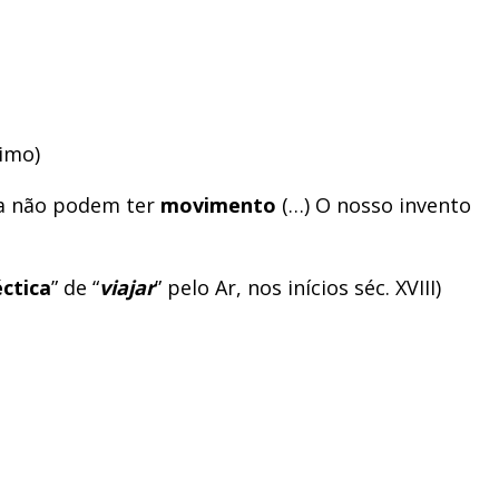
nimo)
ida não podem ter
movimento
(…) O nosso invento
éctica
” de “
viajar
” pelo Ar, nos inícios séc. XVIII)