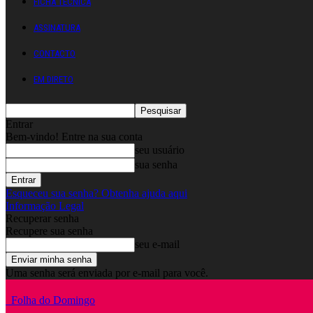
FICHA TÉCNICA
ASSINATURA
CONTACTO
EM DIRETO
Entrar
Bem-vindo! Entre na sua conta
seu usuário
sua senha
Esqueceu sua senha? Obtenha ajuda aqui
Informação Legal
Recuperar senha
Recupere sua senha
seu e-mail
Uma senha será enviada por e-mail para você.
Folha do Domingo