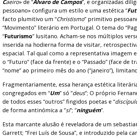
C
aeiro
» de “
Álvaro de Campos
”, e organizadas dili
pessoano» configura um estilo e uma estética “
Fut
facto plumitivo um “
Christismo
” primitivo pessoan
“Movimento” literário em Portugal. O tema do “Pag
“
Futurismo
” lusitano. Acham-se nos múltiplos ver
inserida na hodierna forma de visitar, retrospect
espacial. Tal qual como a representativa imagem e
o “Futuro” (face da frente) e o “Passado” (face de 
“nome” ao primeiro mês do ano (“janeiro”), limitan
Fragmentariamente, essa herança estética literária
congregados em “
Um
” só “
deus
”; O próprio Ferna
de todos esses “outros” fingidos poetas e “
discípul
de forma antinómica a “
si
”; “
ninguém
”.
Esta marcante alusão é reveladora de um sebastia
Garrett; “Frei Luís de Sousa”, e introduzido pela c