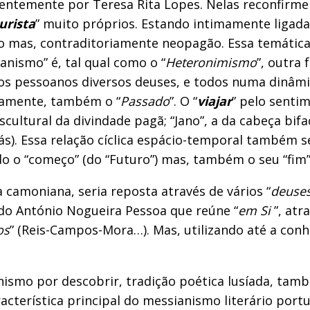
gentemente por Teresa Rita Lopes. Nelas reconfirmei 
urista
” muito próprios. Estando intimamente ligada
o mas, contraditoriamente neopagão. Essa temática 
anismo” é, tal qual como o “
Heteronimismo
”, outra 
sos pessoanos diversos deuses, e todos numa dinâmi
ivamente, também o “
Passado
”. O “
viajar
” pelo senti
scultural da divindade pagã; “Jano”, a da cabeça bi
trás). Essa relação cíclica espácio-temporal também 
do o “começo” (do “Futuro”) mas, também o seu “fim”
 camoniana, seria reposta através de vários “
deuse
ndo António Nogueira Pessoa que reúne “
em Si
”, atr
os
” (Reis-Campos-Mora…). Mas, utilizando até a conhec
nismo por descobrir, tradição poética lusíada, tam
aracterística principal do messianismo literário por