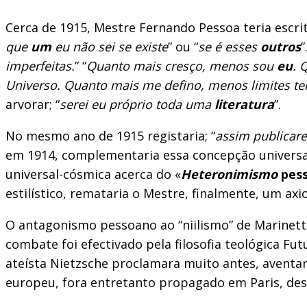
Cerca de 1915, Mestre Fernando Pessoa teria escrit
que
um
eu não sei se existe
” ou “
se é esses
outros
”
imperfeitas.
” “
Quanto mais cresço, menos sou
eu
. 
Universo. Quanto mais me defino, menos limites t
arvorar; “
serei eu próprio toda uma
literatura
”.
No mesmo ano de 1915 registaria; “
assim publicare
em 1914, complementaria essa concepção universali
universal-cósmica acerca do «
Heteronimismo
pes
estilístico, remataria o Mestre, finalmente, um ax
O antagonismo pessoano ao “niilismo” de Marinetti,
combate foi efectivado pela filosofia teológica Fut
ateísta Nietzsche proclamara muito antes, aventan
europeu, fora entretanto propagado em Paris, desd