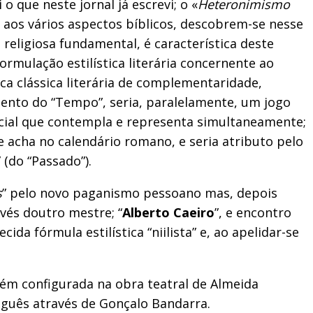
o que neste jornal já escrevi; o «
Heteronimismo
 aos vários aspectos bíblicos, descobrem-se nesse
religiosa fundamental, é característica deste
formulação estilística literária concernente ao
ca clássica literária de complementaridade,
mento do “Tempo”, seria, paralelamente, um jogo
facial que contempla e representa simultaneamente;
se acha no calendário romano, e seria atributo pelo
 (do “Passado”).
s
” pelo novo paganismo pessoano mas, depois
avés doutro mestre; “
Alberto Caeiro
”, e encontro
ida fórmula estilística “niilista” e, ao apelidar-se
bém configurada na obra teatral de Almeida
tuguês através de Gonçalo Bandarra.