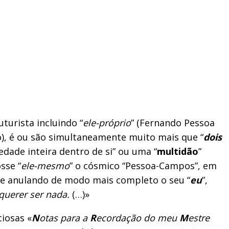
uturista incluindo “
ele-próprio
” (Fernando Pessoa
o), é ou são simultaneamente muito mais que “
dois
edade inteira dentro de si” ou uma “
multidão
”
sse “
ele-mesmo
” o cósmico “Pessoa-Campos”, em
”, e anulando de modo mais completo o seu “
eu
”,
querer ser nada.
(…)»
ciosas «
N
otas
para a
R
ecordação do meu
M
estre