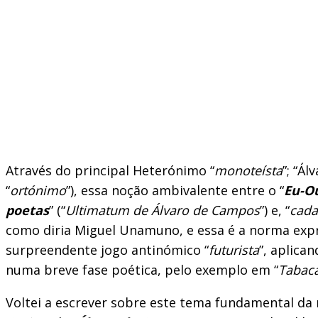
Através do principal Heterónimo “
monoteísta
”; “Ál
“
ortónimo
”), essa noção ambivalente entre o “
Eu-O
poetas
” (“
Ultimatum de Álvaro de Campos
”) e, “
cada
como diria Miguel Unamuno, e essa é a norma expr
surpreendente jogo antinómico “
futurista
”, aplica
numa breve fase poética, pelo exemplo em “
Tabaca
Voltei a escrever sobre este tema fundamental da n