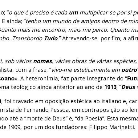
o; “
o que é preciso é cada
um
multiplicar-se por si p
. E ainda; “
tenho um mundo de amigos dentro de mim, 
Quanto mais me encontro, mais me perco. Quanto mais
enho. Transbordo
Tudo
.
” Atrevendo-se, por fim, a afir
i, sob vários
nomes
, várias obras de várias espécies
sta, com a frase; “
vivo-me esteticamente em
outro
soano
». A heteronímia, faz parte integrante do “
Fut
ioma teológico ainda anterior ao ano de
1913
; “
Deus
 foi travado em oposição estética ao italiano e, car
urista de Fernando Pessoa, em contraposição ao lema 
do até a “morte de Deus” e, “da Poesia”. Esta mesma
e 1909, por um dos fundadores: Filippo Marinetti.