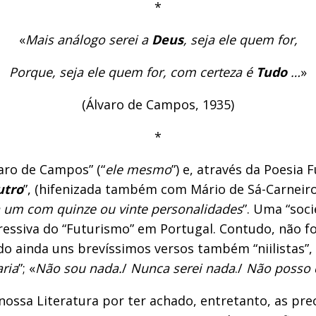
*
«
Mais análogo serei a
Deus
, seja ele quem for,
Porque, seja ele quem for, com certeza é
Tudo
…
»
(Álvaro de Campos, 1935)
*
varo de Campos” (“
ele mesmo
”) e, através da Poesia F
utro
”, (hifenizada também com Mário de Sá-Carneir
 um com quinze ou vinte personalidades
”. Uma “soci
essiva do “Futurismo” em Portugal. Contudo, não fo
ndo ainda uns brevíssimos versos também “niilistas
ria
”; «
Não sou nada.
/
Nunca serei nada
./
Não posso 
ossa Literatura por ter achado, entretanto, as pre