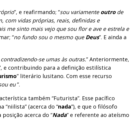
róprio
”, e reafirmando; “
sou variamente
outro
de
com vidas próprias, reais, definidas e
 me sinto mais vejo que sou flor e ave e estrela e
mar; “
no fundo sou o mesmo que
Deus
”. E ainda a
, contradizendo-se umas às outras.
” Anteriormente,
”, e contribuindo para a definição estilística
urismo
” literário lusitano. Com esse recurso
sou eu
”.
acterística também “Futurista”. Esse pacífico
“niilista” (acerca do “
nada
”), e que o filósofo
 posição acerca do “
Nada
” e referente ao ateísmo