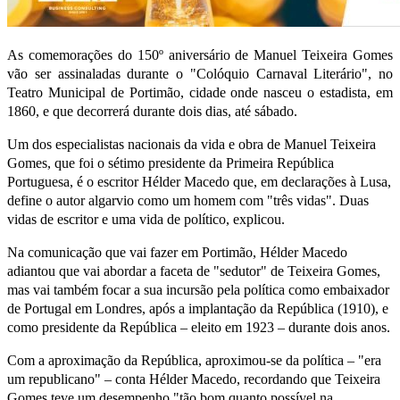
As comemorações do 150º aniversário de Manuel Teixeira Gomes
vão ser assinaladas durante o "Colóquio Carnaval Literário", no
Teatro Municipal de Portimão, cidade onde nasceu o estadista, em
1860, e que decorrerá durante dois dias, até sábado.
Um dos especialistas nacionais da vida e obra de Manuel Teixeira
Gomes, que foi o sétimo presidente da Primeira República
Portuguesa, é o escritor Hélder Macedo que, em declarações à Lusa,
define o autor algarvio como um homem com "três vidas". Duas
vidas de escritor e uma vida de político, explicou.
Na comunicação que vai fazer em Portimão, Hélder Macedo
adiantou que vai abordar a faceta de "sedutor" de Teixeira Gomes,
mas vai também focar a sua incursão pela política como embaixador
de Portugal em Londres, após a implantação da República (1910), e
como presidente da República – eleito em 1923 – durante dois anos.
Com a aproximação da República, aproximou-se da política – "era
um republicano" – conta Hélder Macedo, recordando que Teixeira
Gomes teve um desempenho "tão bom quanto possível na