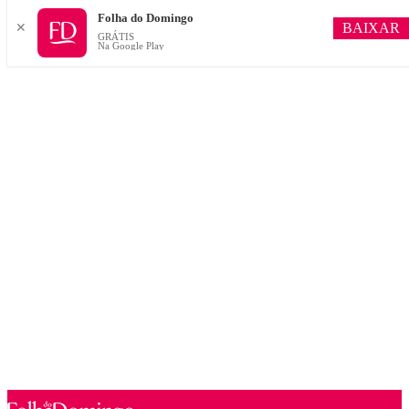
Folha do Domingo
BAIXAR
✕
GRÁTIS
Na Google Play