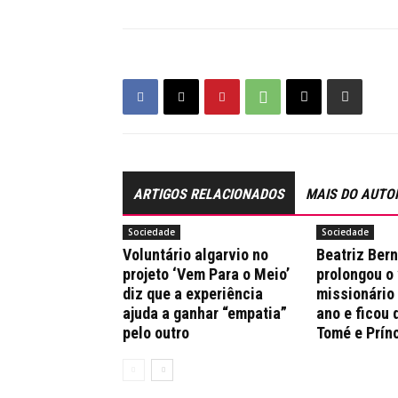
ARTIGOS RELACIONADOS
MAIS DO AUTO
Sociedade
Sociedade
Voluntário algarvio no
Beatriz Ber
projeto ‘Vem Para o Meio’
prolongou o
diz que a experiência
missionário
ajuda a ganhar “empatia”
ano e ficou 
pelo outro
Tomé e Prín