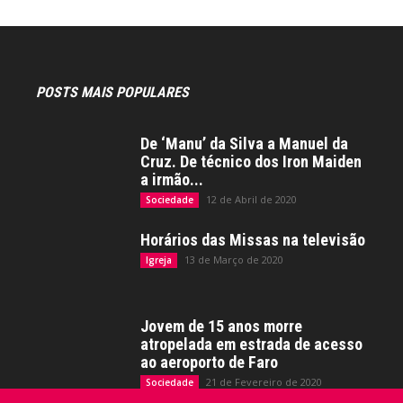
POSTS MAIS POPULARES
De ‘Manu’ da Silva a Manuel da
Cruz. De técnico dos Iron Maiden
a irmão...
12 de Abril de 2020
Sociedade
Horários das Missas na televisão
13 de Março de 2020
Igreja
Jovem de 15 anos morre
atropelada em estrada de acesso
ao aeroporto de Faro
21 de Fevereiro de 2020
Sociedade