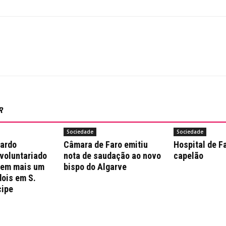
R
Sociedade
Sociedade
nardo
Câmara de Faro emitiu
Hospital de F
 voluntariado
nota de saudação ao novo
capelão
 em mais um
bispo do Algarve
dois em S.
cipe