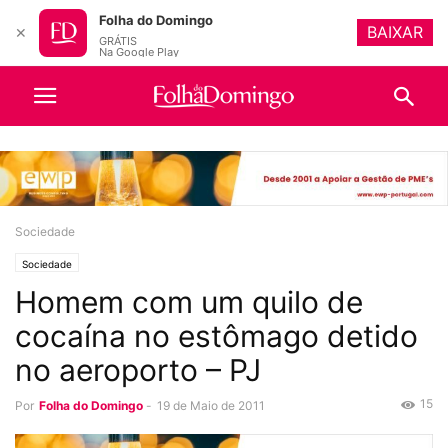
Folha do Domingo
BAIXAR
✕
GRÁTIS
Na Google Play
Sociedade
Sociedade
Homem com um quilo de
cocaína no estômago detido
no aeroporto – PJ
15
Por
Folha do Domingo
-
19 de Maio de 2011