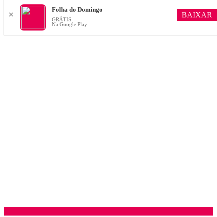
Folha do Domingo
BAIXAR
✕
GRÁTIS
Na Google Play