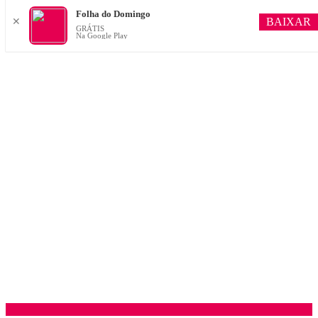
Folha do Domingo
BAIXAR
✕
GRÁTIS
Na Google Play