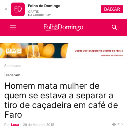
Folha do Domingo
BAIXAR
✕
GRÁTIS
Na Google Play
Sociedade
Sociedade
Homem mata mulher de
quem se estava a separar a
tiro de caçadeira em café de
Faro
115
Por
Lusa
-
29 de Maio de 2015