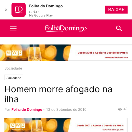
Folha do Domingo
BAIXAR
✕
GRÁTIS
Na Google Play
Sociedade
Sociedade
Homem morre afogado na
ilha
41
Por
Folha do Domingo
-
13 de Setembro de 2010