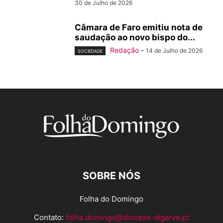
30 de Julho de 2026
Câmara de Faro emitiu nota de
saudação ao novo bispo do...
Redação
-
14 de Julho de 2026
SOCIEDADE
SOBRE NÓS
Folha do Domingo
Contato:
folha.domingo@diocese-algarve.pt