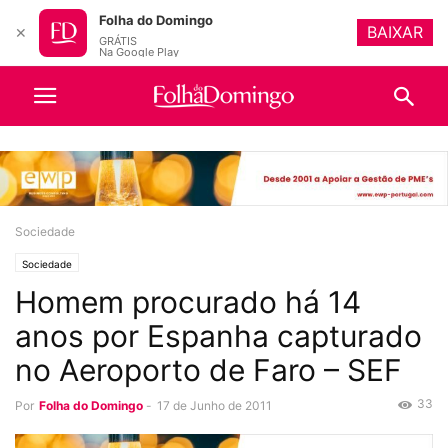
Folha do Domingo
BAIXAR
✕
GRÁTIS
Na Google Play
Sociedade
Sociedade
Homem procurado há 14
anos por Espanha capturado
no Aeroporto de Faro – SEF
33
Por
Folha do Domingo
-
17 de Junho de 2011