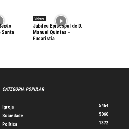
Videos
flexão
Jubileu Episcopal de D.
e Santa
Manuel Quintas –
Eucaristia
CATEGORIA POPULAR
5464
Igreja
5060
Sociedade
1372
Política