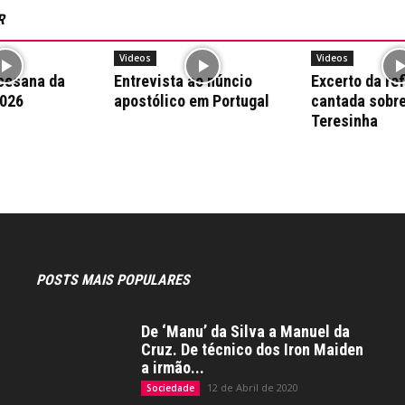
R
Videos
Videos
cesana da
Entrevista ao núncio
Excerto da re
2026
apostólico em Portugal
cantada sobr
Teresinha
POSTS MAIS POPULARES
De ‘Manu’ da Silva a Manuel da
Cruz. De técnico dos Iron Maiden
a irmão...
12 de Abril de 2020
Sociedade