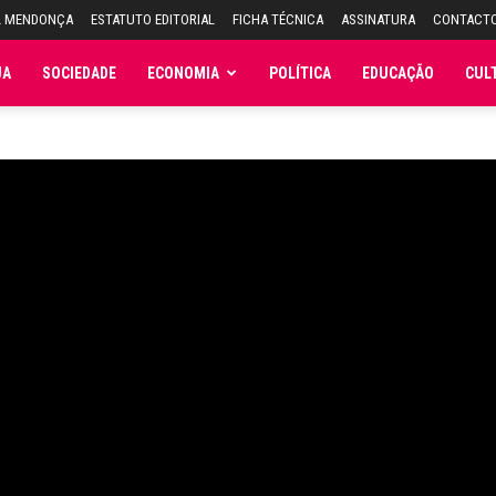
L MENDONÇA
ESTATUTO EDITORIAL
FICHA TÉCNICA
ASSINATURA
CONTACT
JA
SOCIEDADE
ECONOMIA
POLÍTICA
EDUCAÇÃO
CUL