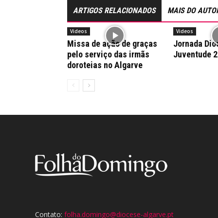
ARTIGOS RELACIONADOS
MAIS DO AUTO
Videos
Videos
Missa de ação de graças
Jornada Dio
pelo serviço das irmãs
Juventude 
doroteias no Algarve
Contato:
folha.domingo@diocese-algarve.pt