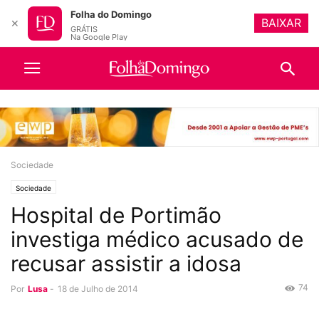
Folha do Domingo
BAIXAR
✕
GRÁTIS
Na Google Play
Sociedade
Sociedade
Hospital de Portimão
investiga médico acusado de
recusar assistir a idosa
74
Por
Lusa
-
18 de Julho de 2014