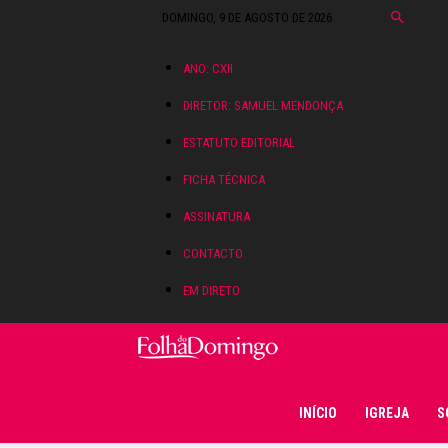
DOMINGO, 9 DE AGOSTO DE 2026
ANO: CXII
DIRETOR: SAMUEL MENDONÇA
ESTATUTO EDITORIAL
FICHA TÉCNICA
ASSINATURA
CONTACTO
EM DIRETO
Folha do Domingo
INÍCIO
IGREJA
S