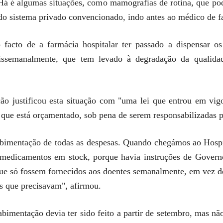
Há é algumas situações, como mamografias de rotina, que pod
s do sistema privado convencionado, indo antes ao médico de f
facto de a farmácia hospitalar ter passado a dispensar o
issemanalmente, que tem levado à degradação da qualidad
ão justificou esta situação com "uma lei que entrou em vig
 que está orçamentado, sob pena de serem responsabilizadas 
 cabimentação de todas as despesas. Quando chegámos ao Hosp
 medicamentos em stock, porque havia instruções de Govern
e só fossem fornecidos aos doentes semanalmente, em vez de
s que precisavam", afirmou.
bimentação devia ter sido feito a partir de setembro, mas não