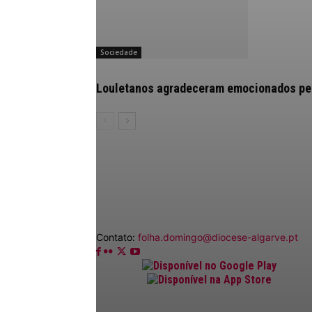
Sociedade
Louletanos agradeceram emocionados pelo
Contato:
folha.domingo@diocese-algarve.pt