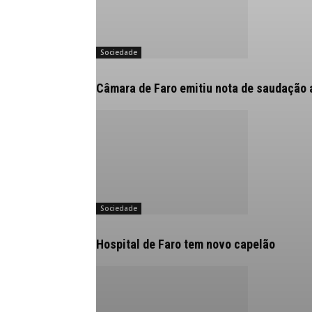
Sociedade
Câmara de Faro emitiu nota de saudação 
Sociedade
Hospital de Faro tem novo capelão