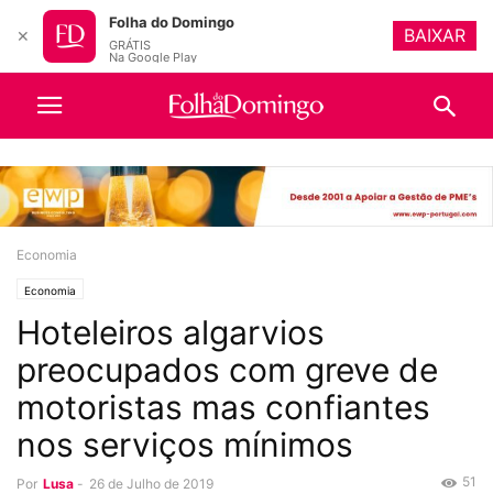
Folha do Domingo
BAIXAR
✕
GRÁTIS
Na Google Play
Economia
Economia
Hoteleiros algarvios
preocupados com greve de
motoristas mas confiantes
nos serviços mínimos
51
Por
Lusa
-
26 de Julho de 2019