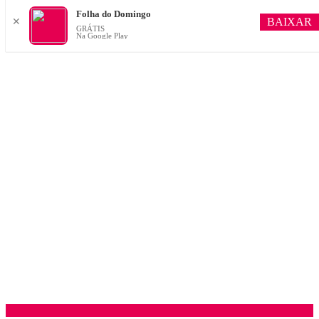
Folha do Domingo
BAIXAR
✕
GRÁTIS
Na Google Play