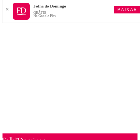
Folha do Domingo
BAIXAR
✕
GRÁTIS
Na Google Play