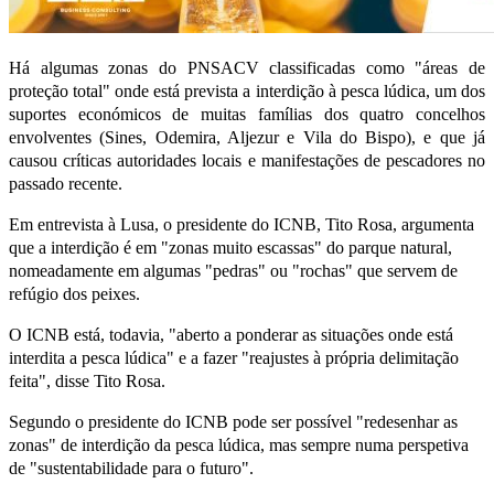
Há algumas zonas do PNSACV classificadas como "áreas de
proteção total" onde está prevista a interdição à pesca lúdica, um dos
suportes económicos de muitas famílias dos quatro concelhos
envolventes (Sines, Odemira, Aljezur e Vila do Bispo), e que já
causou críticas autoridades locais e manifestações de pescadores no
passado recente.
Em entrevista à Lusa, o presidente do ICNB, Tito Rosa, argumenta
que a interdição é em "zonas muito escassas" do parque natural,
nomeadamente em algumas "pedras" ou "rochas" que servem de
refúgio dos peixes.
O ICNB está, todavia, "aberto a ponderar as situações onde está
interdita a pesca lúdica" e a fazer "reajustes à própria delimitação
feita", disse Tito Rosa.
Segundo o presidente do ICNB pode ser possível "redesenhar as
zonas" de interdição da pesca lúdica, mas sempre numa perspetiva
de "sustentabilidade para o futuro".