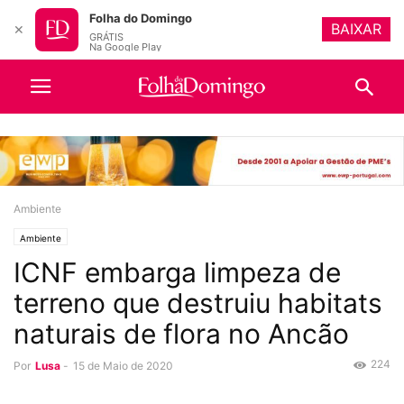
Folha do Domingo
BAIXAR
✕
GRÁTIS
Na Google Play
Ambiente
Ambiente
ICNF embarga limpeza de
terreno que destruiu habitats
naturais de flora no Ancão
224
Por
Lusa
-
15 de Maio de 2020