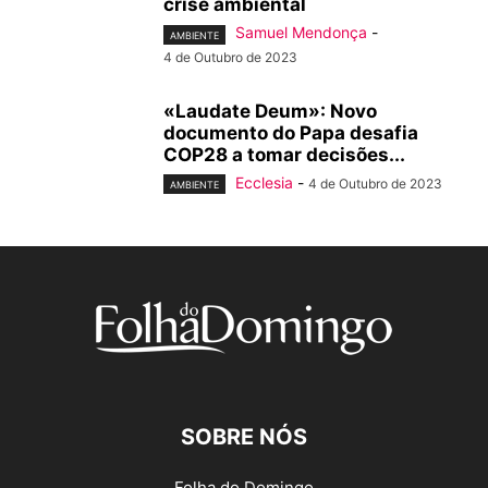
crise ambiental
Samuel Mendonça
-
AMBIENTE
4 de Outubro de 2023
«Laudate Deum»: Novo
documento do Papa desafia
COP28 a tomar decisões...
Ecclesia
-
4 de Outubro de 2023
AMBIENTE
SOBRE NÓS
Folha do Domingo