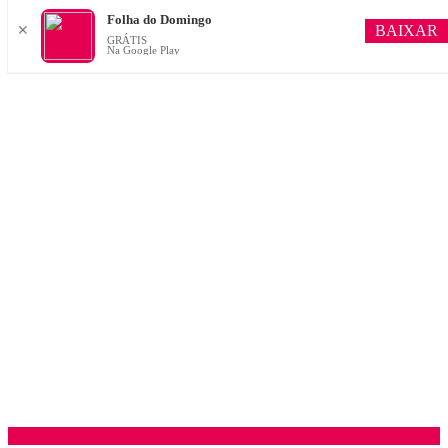
Folha do Domingo
BAIXAR
✕
GRÁTIS
Na Google Play