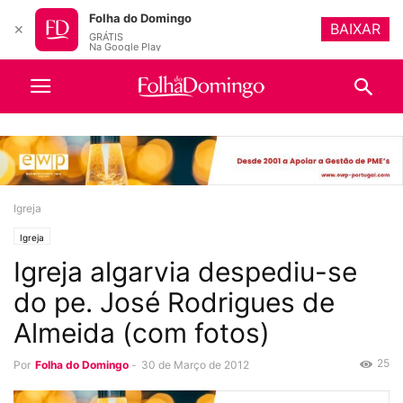
Folha do Domingo
BAIXAR
✕
GRÁTIS
Na Google Play
Igreja
Igreja
Igreja algarvia despediu-se
do pe. José Rodrigues de
Almeida (com fotos)
25
Por
Folha do Domingo
-
30 de Março de 2012