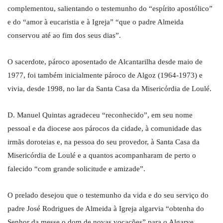
complementou, salientando o testemunho do “espírito apostólico”
e do “amor à eucaristia e à Igreja” “que o padre Almeida
conservou até ao fim dos seus dias”.
O sacerdote, pároco aposentado de Alcantarilha desde maio de
1977, foi também inicialmente pároco de Algoz (1964-1973) e
vivia, desde 1998, no lar da Santa Casa da Misericórdia de Loulé.
D. Manuel Quintas agradeceu “reconhecido”, em seu nome
pessoal e da diocese aos párocos da cidade, à comunidade das
irmãs doroteias e, na pessoa do seu provedor, à Santa Casa da
Misericórdia de Loulé e a quantos acompanharam de perto o
falecido “com grande solicitude e amizade”.
O prelado desejou que o testemunho da vida e do seu serviço do
padre José Rodrigues de Almeida à Igreja algarvia “obtenha do
Senhor da messe o dom de novas vocações” para o Algarve.