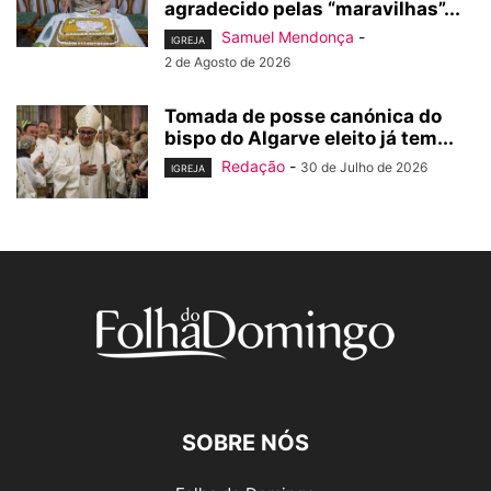
agradecido pelas “maravilhas”...
Samuel Mendonça
-
IGREJA
2 de Agosto de 2026
Tomada de posse canónica do
bispo do Algarve eleito já tem...
Redação
-
30 de Julho de 2026
IGREJA
SOBRE NÓS