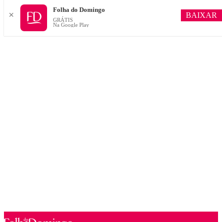
Folha do Domingo
BAIXAR
✕
GRÁTIS
Na Google Play