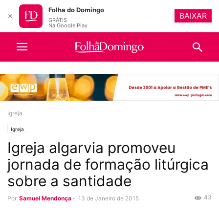
Folha do Domingo
BAIXAR
✕
GRÁTIS
Na Google Play
Igreja
Igreja
Igreja algarvia promoveu
jornada de formação litúrgica
sobre a santidade
43
Por
Samuel Mendonça
-
13 de Janeiro de 2015