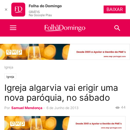
Folha do Domingo
BAIXAR
✕
GRÁTIS
Na Google Play
Igreja
Igreja
Igreja algarvia vai erigir uma
nova paróquia, no sábado
44
Por
Samuel Mendonça
-
6 de Junho de 2013